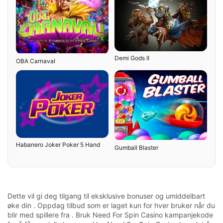
Demi Gods II
OBA Carnaval
Habanero Joker Poker 5 Hand
Gumball Blaster
Dette vil gi deg tilgang til eksklusive bonuser og umiddelbart
øke din . Oppdag tilbud som er laget kun for hver bruker når du
blir med spillere fra . Bruk Need For Spin Casino kampanjekode