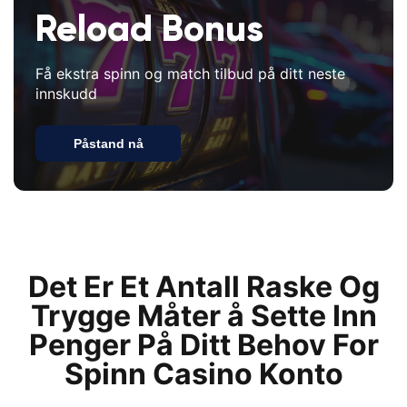
Reload Bonus
Få ekstra spinn og match tilbud på ditt neste
innskudd
Påstand nå
Det Er Et Antall Raske Og
Trygge Måter å Sette Inn
Penger På Ditt Behov For
Spinn Casino Konto