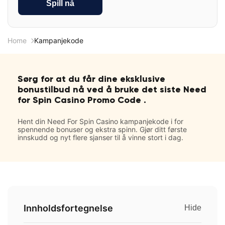
Spill nå
Home
Kampanjekode
Sørg for at du får dine eksklusive
bonustilbud nå ved å bruke det siste Need
for Spin Casino Promo Code .
Hent din Need For Spin Casino kampanjekode i for
spennende bonuser og ekstra spinn. Gjør ditt første
innskudd og nyt flere sjanser til å vinne stort i dag.
Innholdsfortegnelse
Hide