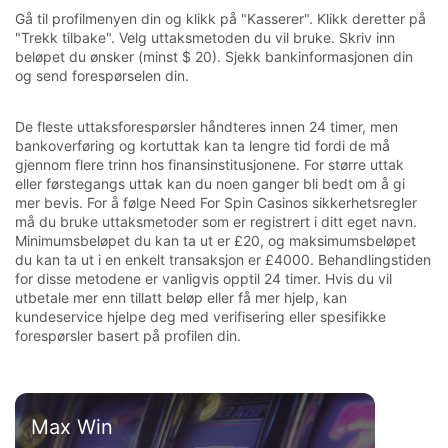
Gå til profilmenyen din og klikk på "Kasserer". Klikk deretter på
"Trekk tilbake". Velg uttaksmetoden du vil bruke. Skriv inn
beløpet du ønsker (minst $ 20). Sjekk bankinformasjonen din
og send forespørselen din.
De fleste uttaksforespørsler håndteres innen 24 timer, men
bankoverføring og kortuttak kan ta lengre tid fordi de må
gjennom flere trinn hos finansinstitusjonene. For større uttak
eller førstegangs uttak kan du noen ganger bli bedt om å gi
mer bevis. For å følge Need For Spin Casinos sikkerhetsregler
må du bruke uttaksmetoder som er registrert i ditt eget navn.
Minimumsbeløpet du kan ta ut er £20, og maksimumsbeløpet
du kan ta ut i en enkelt transaksjon er £4000. Behandlingstiden
for disse metodene er vanligvis opptil 24 timer. Hvis du vil
utbetale mer enn tillatt beløp eller få mer hjelp, kan
kundeservice hjelpe deg med verifisering eller spesifikke
forespørsler basert på profilen din.
Max Win