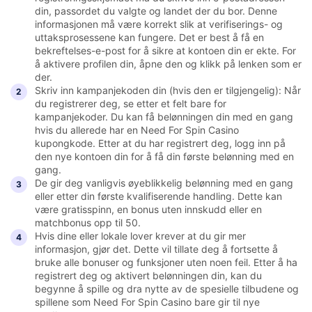
din, passordet du valgte og landet der du bor. Denne
informasjonen må være korrekt slik at verifiserings- og
uttaksprosessene kan fungere. Det er best å få en
bekreftelses-e-post for å sikre at kontoen din er ekte. For
å aktivere profilen din, åpne den og klikk på lenken som er
der.
Skriv inn kampanjekoden din (hvis den er tilgjengelig): Når
du registrerer deg, se etter et felt bare for
kampanjekoder. Du kan få belønningen din med en gang
hvis du allerede har en Need For Spin Casino
kupongkode. Etter at du har registrert deg, logg inn på
den nye kontoen din for å få din første belønning med en
gang.
De gir deg vanligvis øyeblikkelig belønning med en gang
eller etter din første kvalifiserende handling. Dette kan
være gratisspinn, en bonus uten innskudd eller en
matchbonus opp til 50.
Hvis dine eller lokale lover krever at du gir mer
informasjon, gjør det. Dette vil tillate deg å fortsette å
bruke alle bonuser og funksjoner uten noen feil. Etter å ha
registrert deg og aktivert belønningen din, kan du
begynne å spille og dra nytte av de spesielle tilbudene og
spillene som Need For Spin Casino bare gir til nye