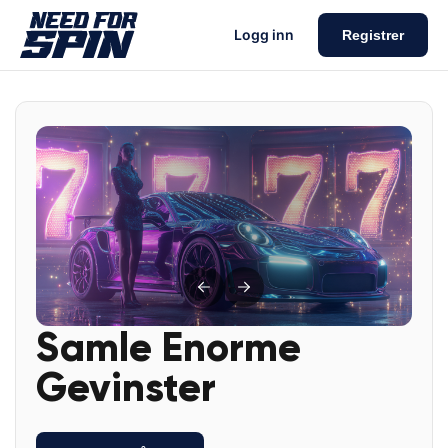
Logg inn
Registrer
Samle Enorme
Gevinster