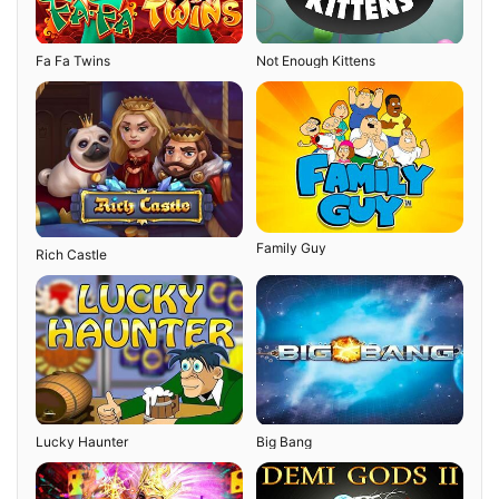
Fa Fa Twins
Not Enough Kittens
Family Guy
Rich Castle
Lucky Haunter
Big Bang