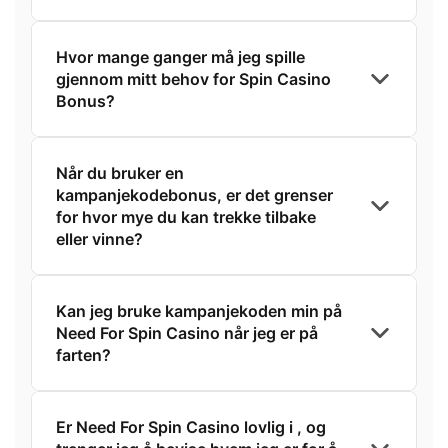
Hvor mange ganger må jeg spille
gjennom mitt behov for Spin Casino
Bonus?
Når du bruker en
kampanjekodebonus, er det grenser
for hvor mye du kan trekke tilbake
eller vinne?
Kan jeg bruke kampanjekoden min på
Need For Spin Casino når jeg er på
farten?
Er Need For Spin Casino lovlig i , og